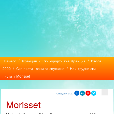
Начало
/
Франция
/
Ски курорти във Франция
/
Изола
2000
/
Ски писти - зони за спускане
/
Най-трудни ски
писти
/ Morisset
Сподели във:
Morisset