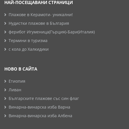
НАЙ-ПОСЕЩАВАНИ СТРАНИЦИ
Плажове в Керамоти- уникални!
Нудистки плажове в България
ферибот Игуменица(Гърция)-Бари(Италия)
Термини в туризма
с кола до Халкидики
НОВО В САЙТА
Етиопия
Ливан
Българските плажове със син флаг
Винарна-винарска изба Варна
Винарна-винарска изба Албена