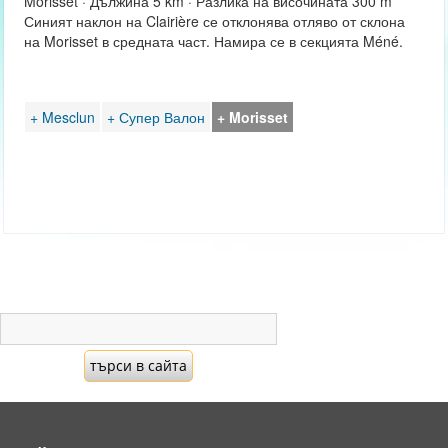
Morisset · Дължина 5 km · Разлика на височината 300 m
Синият наклон на Clairière се отклонява отляво от склона
на Morisset в средната част. Намира се в секцията Méné.
+ Mesclun
+ Супер Валон
+ Morisset