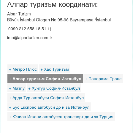
Алпар туризъм координати:
Alpar Turizm
Büyük İstanbul Otogarı No:95-96 Bayrampaşa /İstanbul
0090 212 658 18 51 1)
info@alparturizm.com.tr
+ Метро Плюс
+ Хас Туризъм
+ Алпар туризъм София-Истанбул
+ Панорама Транс
+ Матпу
+ Хунтур София-Истанбул
+ Арда Тур автобуси София-Истанбул
+ Бус Експрес автобуси до и за Истанбул
+ Юнион Ивкони автобусен транспорт до и за Турция