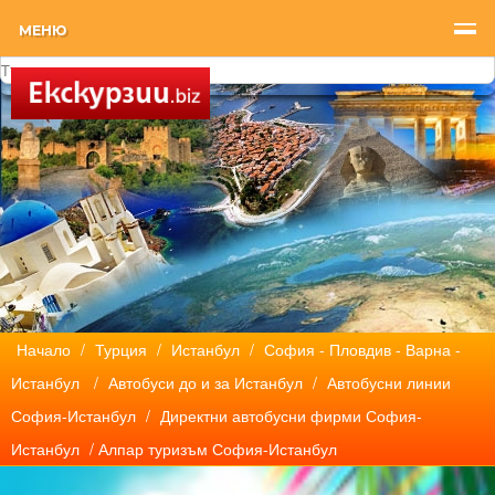
МЕНЮ
Начало
/
Турция
/
Истанбул
/
София - Пловдив - Варна -
Истанбул
/
Автобуси до и за Истанбул
/
Автобусни линии
София-Истанбул
/
Директни автобусни фирми София-
Истанбул
/ Алпар туризъм София-Истанбул