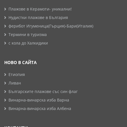
Плажове в Керамоти- уникални!
Нудистки плажове в България
ферибот Игуменица(Гърция)-Бари(Италия)
Термини в туризма
с кола до Халкидики
НОВО В САЙТА
Етиопия
Ливан
Българските плажове със син флаг
Винарна-винарска изба Варна
Винарна-винарска изба Албена