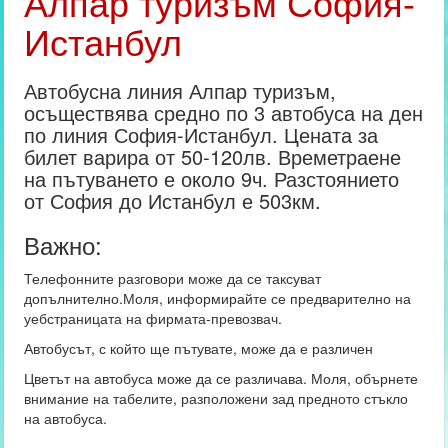
Алпар туризъм София-
Истанбул
Автобусна линия Алпар туризъм,
осъществява средно по 3 автобуса на ден
по линия София-Истанбул. Цената за
билет варира от 50-120лв. Времетраене
на пътуването е около 9ч. Разстоянието
от София до Истанбул е 503км.
Важно:
Телефонните разговори може да се таксуват
допълнително.Моля, информирайте се предварително на
уебстраницата на фирмата-превозвач.
Автобусът, с който ще пътувате, може да е различен
Цветът на автобуса може да се различава. Моля, обърнете
внимание на табелите, разположени зад предното стъкло
на автобуса.