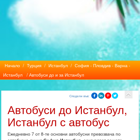
Начало
/
Турция
/
Истанбул
/
София - Пловдив - Варна -
Истанбул
/ Автобуси до и за Истанбул
Сподели във:
Автобуси до Истанбул,
Истанбул с автобус
Ежедневно 7 от 8-те основни автобусни превозвача по