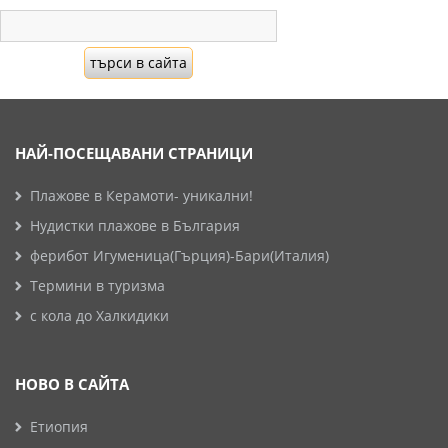
НАЙ-ПОСЕЩАВАНИ СТРАНИЦИ
Плажове в Керамоти- уникални!
Нудистки плажове в България
ферибот Игуменица(Гърция)-Бари(Италия)
Термини в туризма
с кола до Халкидики
НОВО В САЙТА
Етиопия