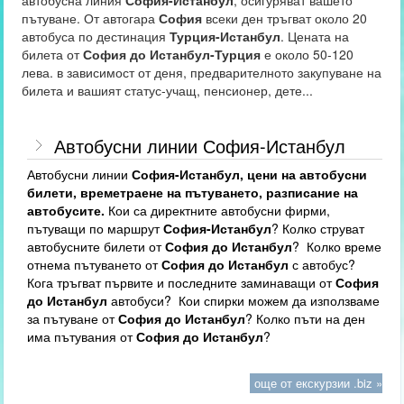
автобусна линия
София-Истанбул
, осигуряват вашето
пътуване. От автогара
София
всеки ден тръгват около 20
автобуса по дестинация
Турция-Истанбул
. Цената на
билета от
София до Истанбул-Турция
е около 50-120
лева. в зависимост от деня, предварителното закупуване на
билета и вашият статус-учащ, пенсионер, дете...
Автобусни линии София-Истанбул
Автобусни линии
София-Истанбул, цени на автобусни
билети, времетраене на пътуването, разписание на
автобусите.
Кои са директните автобусни фирми,
пътуващи по маршрут
София-Истанбул
? Колко струват
автобусните билети от
София до Истанбул
? Колко време
отнема пътуването от
София до Истанбул
с автобус?
Кога тръгват първите и последните заминаващи от
София
до Истанбул
автобуси? Кои спирки можем да използваме
за пътуване от
София до Истанбул
? Колко пъти на ден
има пътувания от
София до Истанбул
?
още от екскурзии .biz »