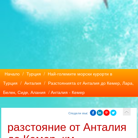
Начало
/
Турция
/
Най-големите морски курорти в
Турция
/
Анталия
/
Разстоянията от Анталия до Кемер, Лара,
Белек, Сиде, Алания
/ Анталия - Кемер
Сподели във:
разстояние от Анталия