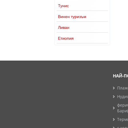
Тунис
Винен туризъм
Ливан
Етиопия
НАЙ-П
Плажо
Нуди
фери
Бари
Терм
с кол