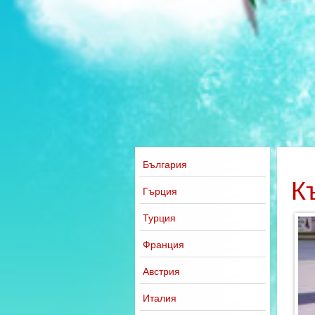
България
К
Гърция
Турция
Франция
Австрия
Италия