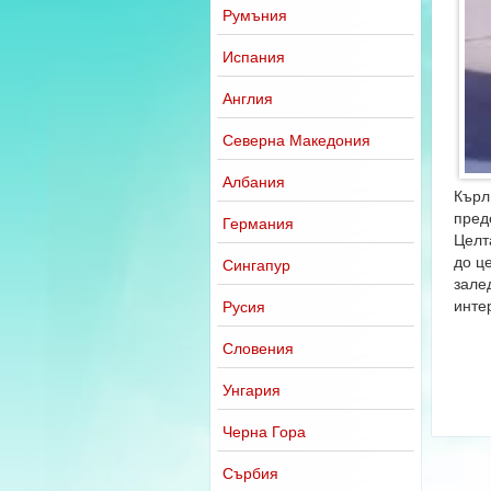
Румъния
Испания
Англия
Северна Македония
Албания
Кърл
пред
Германия
Целт
до ц
Сингапур
зале
интер
Русия
Словения
Унгария
Черна Гора
Сърбия