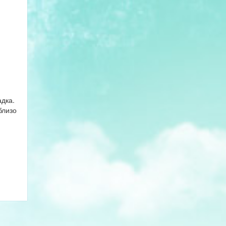
адка.
близо