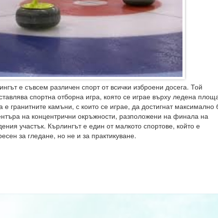
ингът е съвсем различен спорт от всички изброени досега. Той
ставлява спортна отборна игра, която се играе върху ледена площ
а е гранитните камъни, с които се играе, да достигнат максимално 
ентъра на концентрични окръжности, разположени на финала на
дения участък. Кърлингът е един от малкото спортове, който е
есен за гледане, но не и за практикуване.