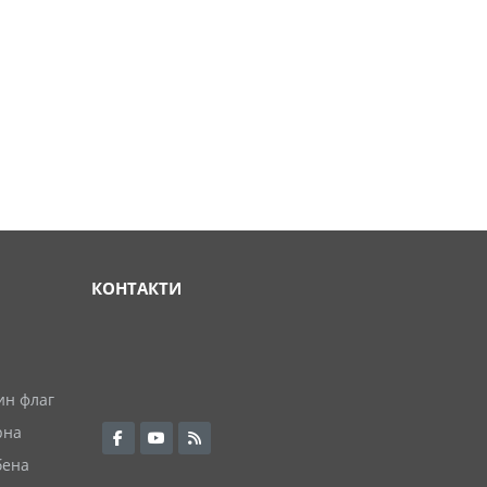
КОНТАКТИ
ин флаг
рна
бена