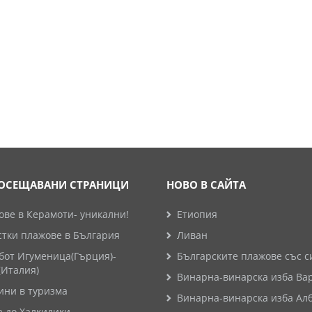
ОСЕЩАВАНИ СТРАНИЦИ
НОВО В САЙТА
ве в Керамоти- уникални!
Етиопия
стки плажове в България
Ливан
бот Игуменица(Гърция)-
Българските плажове със с
(Италия)
Винарна-винарска изба Ва
ини в туризма
Винарна-винарска изба Ал
а до Халкидики