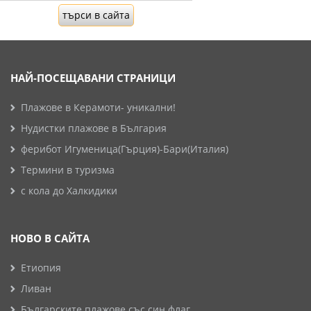
НАЙ-ПОСЕЩАВАНИ СТРАНИЦИ
Плажове в Керамоти- уникални!
Нудистки плажове в България
ферибот Игуменица(Гърция)-Бари(Италия)
Термини в туризма
с кола до Халкидики
НОВО В САЙТА
Етиопия
Ливан
Българските плажове със син флаг