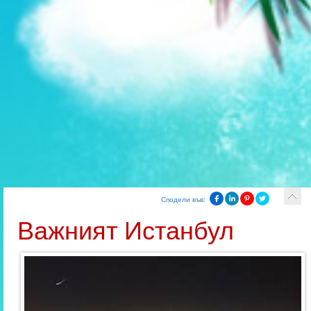
Сподели във:
Важният Истанбул