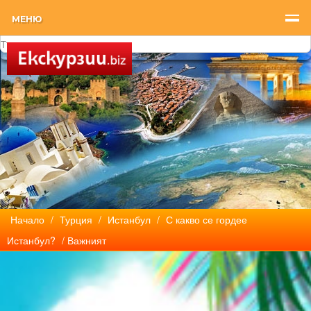
МЕНЮ
Начало
/
Турция
/
Истанбул
/
С какво се гордее
Истанбул?
/ Важният