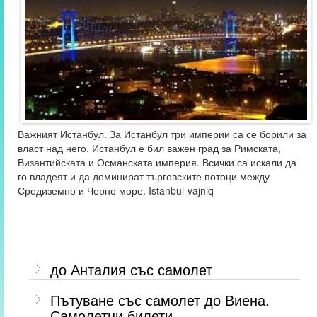
Важният Истанбул. За Истанбул три империи са се борили за
власт над него. Истанбул е бил важен град за Римската,
Византийската и Османската империя. Всички са искали да
го владеят и да доминират търговските потоци между
Средиземно и Черно море. Istanbul-vajniq
до Анталия със самолет
Пътуване със самолет до Виена.
Самолетни билети.