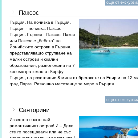
още от екскурзии
Паксос
Гърция. На почивка в Гърция.
Гърция - почивка. Паксос -
Гърция. Гърция - Паксос. Пакси
или Паксос е „бебето” на
Йонийските острови в Гърция,
представляващо струпване на
малки острови и скални
образования, разположени на 7
километра южно от Корфу -
Гърция, на разстояние 8 мили от бреговете на Епир и на 12 м
град Парга. Разкошно месетенце за море в Гърция.
още от екскурзии
Санторини
Известен е като най-
романтичният остров! И... Дали
сте го посещавали или не със
сигурност знаете, как изглежда!!