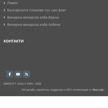
Ливан
Българските плажове със син флаг
Винарна-винарска изба Варна
Винарна-винарска изба Албена
КОНТАКТИ
MAKSOFT, Sofia © 2009 - 2026
Уеб дизайн, изработка, поддръжка и
SEO
оптимизация от
Максофт