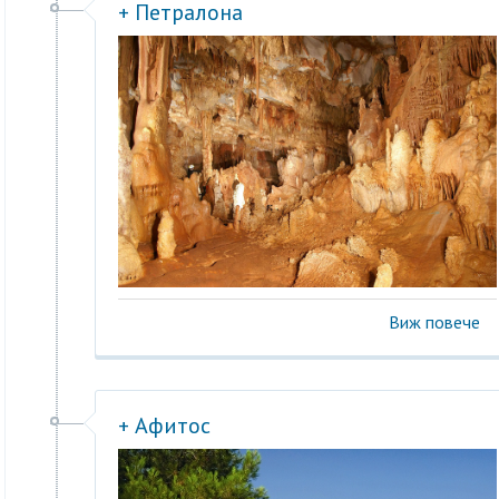
+ Петралона
Виж повече
+ Афитос