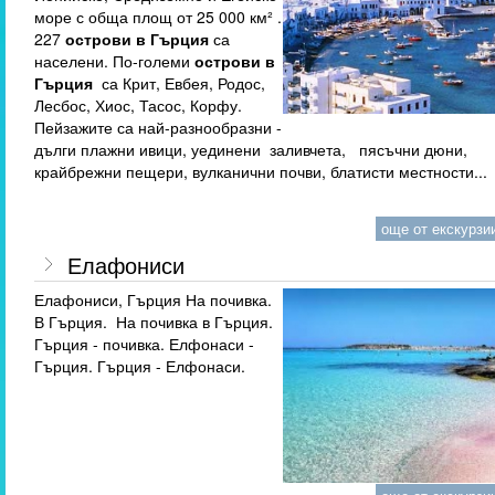
море с обща площ от 25 000 км² .
227
острови в Гърция
са
населени. По-големи
острови в
Гърция
са Крит, Евбея, Родос,
Лесбос, Хиос, Тасос, Корфу.
Пейзажите са най-разнообразни -
дълги плажни ивици, уединени заливчета, пясъчни дюни,
крайбрежни пещери, вулканични почви, блатисти местности...
още от екскурзии
Елафониси
Елафониси, Гърция На почивка.
В Гърция. На почивка в Гърция.
Гърция - почивка. Елфонаси -
Гърция. Гърция - Елфонаси.