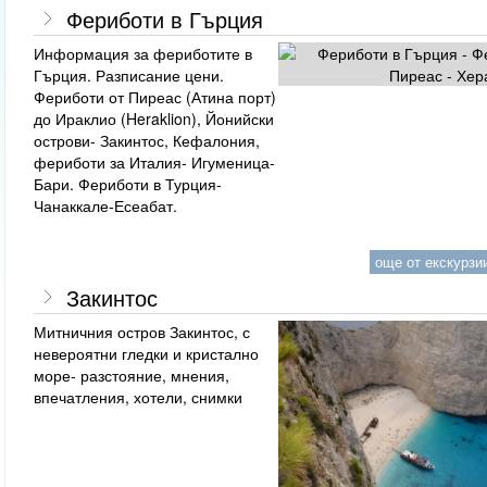
Фериботи в Гърция
Информация за фериботите в
Гърция. Разписание цени.
Фериботи от Пиреас (Атина порт)
до Ираклио (Heraklion), Йонийски
острови- Закинтос, Кефалония,
фериботи за Италия- Игуменица-
Бари. Фериботи в Турция-
Чанаккале-Есеабат.
още от екскурзии
Закинтос
Митничния остров Закинтос, с
невероятни гледки и кристално
море- разстояние, мнения,
впечатления, хотели, снимки