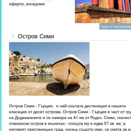
оферти, екскурзии
още от екскурзии
Остров Сими
Остров Сими - Гърция, е най-скъпата дестинация в нашата
класация от десет острова. Остров Сими - Гърция е част от гр
на Додеканезите и се намира на 41 км от Родос. Сими, скалис
планински остров е мъничък - площта му е едва 57 кв. км, а
неговият пристанищен град, носещ същото име, се смята за е