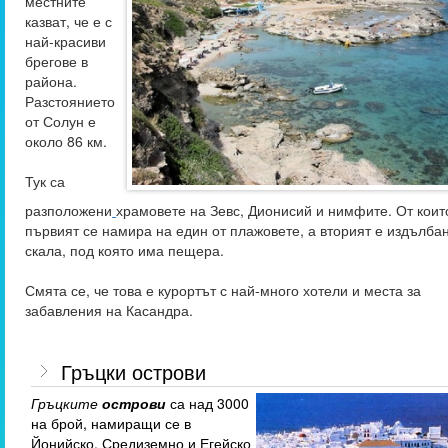
местните
казват, че е с
най-красиви
брегове в
района.
Разстоянието
от Солун е
около 86 км.
Тук са
разположени
храмовете на Зевс, Дионисий и нимфите. От коит
първият се намира на един от плажовете, а вторият е издълбан
скала, под която има пещера.
Смята се, че това е курортът с най-много хотели и места за
забавления на Касандра.
Гръцки острови
Гръцките
острови
са над 3000
на брой, намиращи се в
Йонийско, Средиземно и Егейско