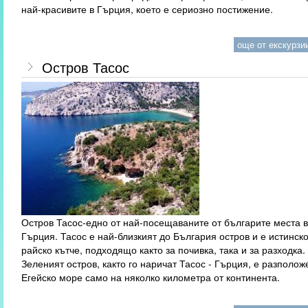
най-красивите в Гърция, което е сериозно постижение.
още от екскурзии
Остров Тасос
Остров Тасос-едно от най-посещаваните от българите места 
Гърция. Тасос е най-близкият до България остров и е истинск
райско кътче, подходящо както за почивка, така и за разходка.
Зеленият остров, както го наричат Тасос - Гърция, е разполож
Егейско море само на няколко километра от континента.