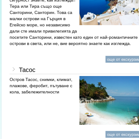
Тера или Тира също още
Санторини, Санторин. Това са
малки острови на Гърция в
Егейско море, но независимо
дали сте имали привилегията да
посетите Санторини, известен като един от най-романтичните
острови в света, или не, вие вероятно знаете как изглежда.
още от екскурзии
Тасос
Остров Тасос, снимки, климат,
плажове, феробит, пътуване с
кола, забележителности
още от екскурзии