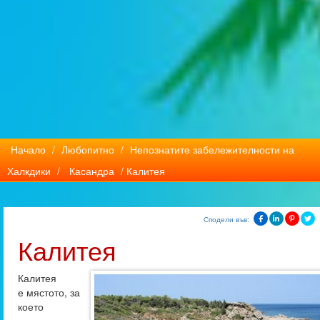
Начало
/
Любопитно
/
Непознатите забележителности на
Халкдики
/
Касандра
/ Калитея
Сподели във:
Калитея
Калитея
е мястото, за
което