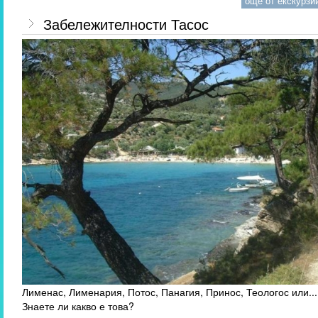
още от екскурзии
Забележителности Тасос
Лименас, Лименария, Потос, Панагия, Принос, Теологос или...
Знаете ли какво е това?