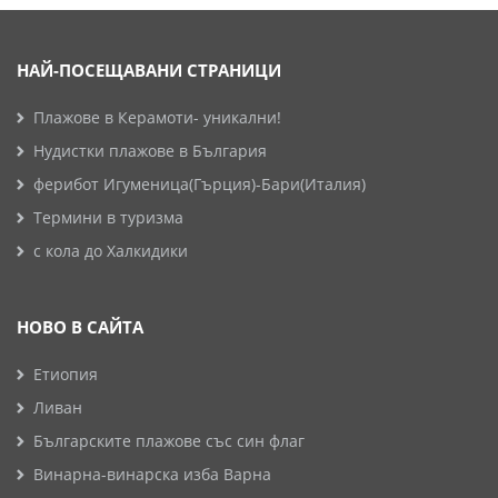
НАЙ-ПОСЕЩАВАНИ СТРАНИЦИ
Плажове в Керамоти- уникални!
Нудистки плажове в България
ферибот Игуменица(Гърция)-Бари(Италия)
Термини в туризма
с кола до Халкидики
НОВО В САЙТА
Етиопия
Ливан
Българските плажове със син флаг
Винарна-винарска изба Варна