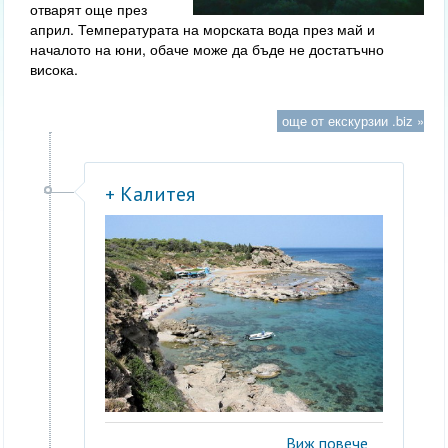
отварят още през
април. Температурата на морската вода през май и
началото на юни, обаче може да бъде не достатъчно
висока.
още от екскурзии .biz »
+ Калитея
Виж повече