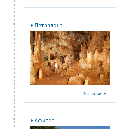
+ Петралона
Виж повече
+ Афитос