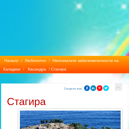
Начало
/
Любопитно
/
Непознатите забележителности на
Халкдики
/
Касандра
/ Стагира
Сподели във:
Стагира