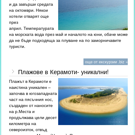
и да завърши средата
на октомври. Някои
хотели отварят още
през
април. Температурата
на морската вода през май и началото на юни, обаче може
да не бъде подходяща за плуване на по заморничавите
туристи.
още от екскурзии .biz »
Плажове в Керамоти- уникални!
Плажът в Керамоти е
наистина уникален –
започва в югозападната
част на пясъчния нос,
създаден от наносите
на р.Места и
продължава цели десет
километра на
североизток, отвъд