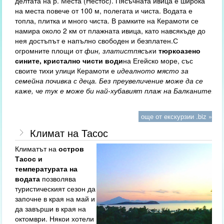
делтата на р. Места (Нестос). Пясъчната ивица е широка
на места повече от 100 м, полегата и чиста. Водата е
топла, плитка и много чиста. В рамките на Керамоти се
намира около 2 км от плажната ивица, като навсякъде до
нея достъпът е напълно свободен и безплатен.С
огромните площи от
фин
,
златист
пясък
и
тюркоазено
сините, кристално чисти води
на Егейско море, със
своите тихи улици Керамоти
е
идеалното място за
семейна почивка с деца. Без преувеличение може да се
каже, че тук е може би най-хубавият плаж на Балканите!
още от екскурзии .biz »
Климат на Тасос
Климатът на
остров
Тасос и
температурата на
водата
позволява
туристическият сезон да
започне в края на май и
да завърши в края на
октомври. Някои хотели