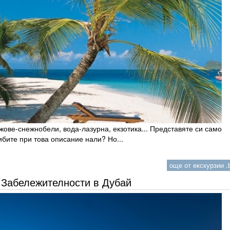
ове-снежнобели, вода-лазурна, екзотика... Представяте си само
бите при това описание нали? Но...
още от екскурзии .b
Забележителности в Дубай