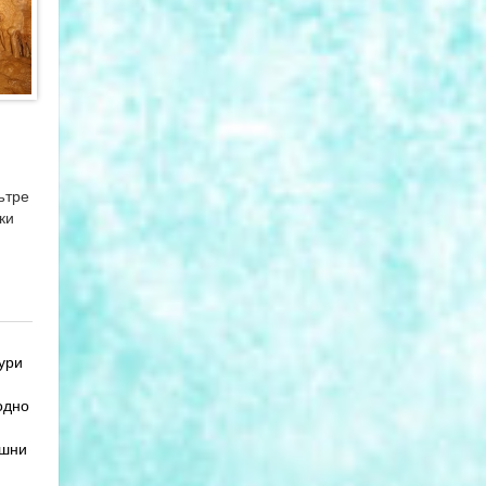
ътре
ки
ури
одно
ишни