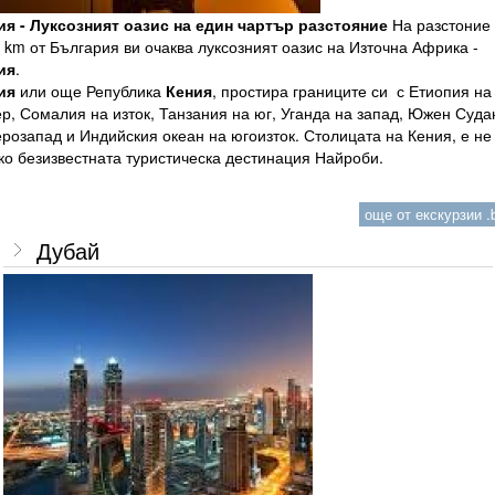
ия - Луксозният оазис на един чартър разстояние
На разстоние
km от България ви очаква луксозният оазис на Източна Африка -
ия
.
ия
или още Република
Кения
, простира границите си с Етиопия на
р, Сомалия на изток, Танзания на юг, Уганда на запад, Южен Суда
розапад и Индийския океан на югоизток. Столицата на Кения, е не
ко безизвестната туристическа дестинация Найроби.
още от екскурзии .b
Дубай