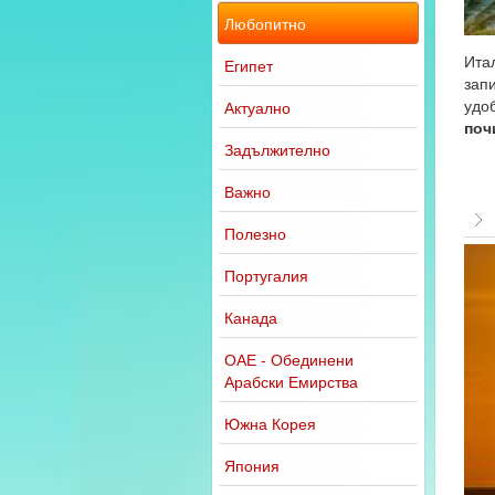
Любопитно
Ита
Египет
запи
удо
Актуално
поч
Задължително
Важно
Полезно
Португалия
Канада
ОАЕ - Обединени
Арабски Емирства
Южна Корея
Япония