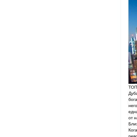
ТОП
Дуба
бога
него
една
от н
Близ
Кога
рев