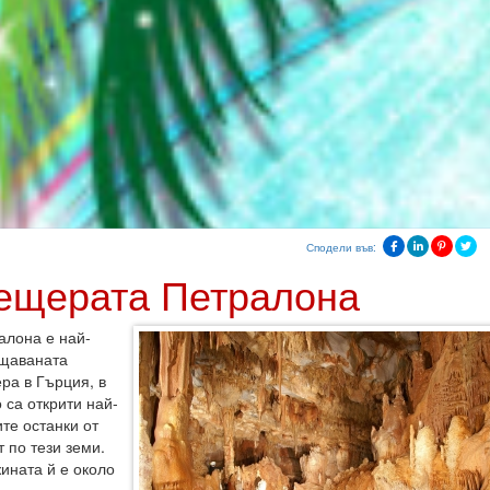
Сподели във:
ещерата Петралона
алона е най-
щаваната
ра в Гърция, в
 са открити най-
ите останки от
 по тези земи.
ината й е около