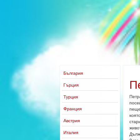
България
П
Гърция
Петр
Турция
посе
Франция
пеще
която
Австрия
стар
живот
Италия
Дълж