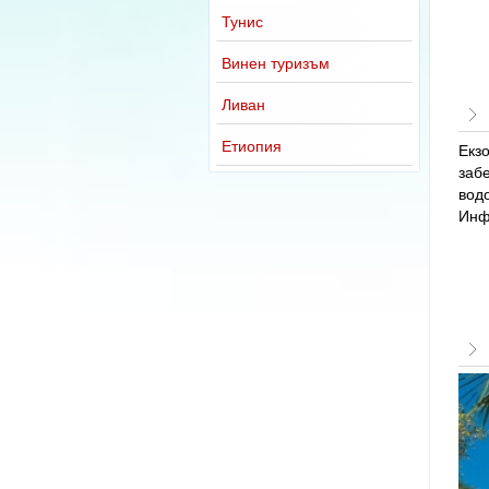
Тунис
Винен туризъм
Ливан
Етиопия
Екз
заб
вод
Инф