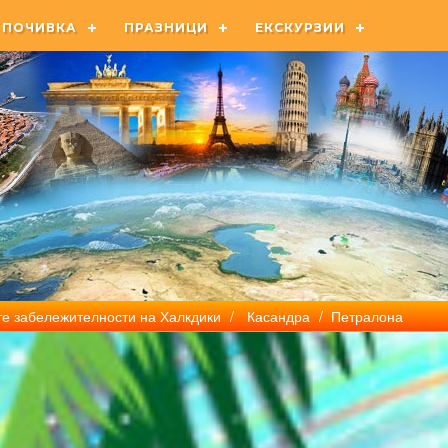
ПОЧИВКА
ПРАЗНИЦИ
ЕКСКУРЗИИ
е забележителности на Халкдики
/
Касандра
/ Петралона