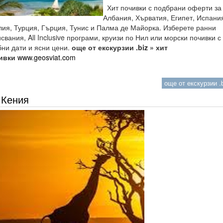
Хит почивки с подбрани оферти за
Албания, Хърватия, Египет, Испани
лия, Турция, Гърция, Тунис и Палма де Майорка. Изберете ранни
свания, All Inclusive програми, круизи по Нил или морски почивки с
бни дати и ясни цени.
още от екскурзии .biz » хит
ивки
www.geosviat.com
още от екскурзии .b
Кения