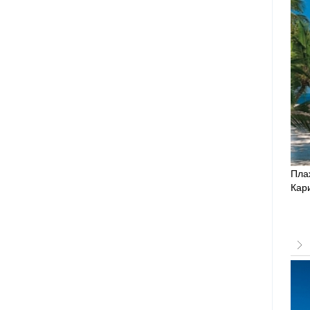
Плаж
Кари