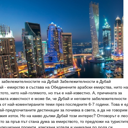
 забележителностите на Дубай Забележителности в Дубай
й - емирство в състава на Обединените арабски емирства, нито на
тото, нито най-голямото, но пък е най-известно. А, причината за
вата известност е може би, че Дубай и неговите забележителности 
 от най-коментираните теми през последните 6-7 години. Това е е
ай-предпочитаните дестинации за почивка в света, а да не говорим
кия изток. Но на какво дължи Дубай този интерес? Отговорът е лес
то за пръв път стана дума за емирството, то предложи на туристит
олюционни проекти, изискани хотели и уникални по рода си