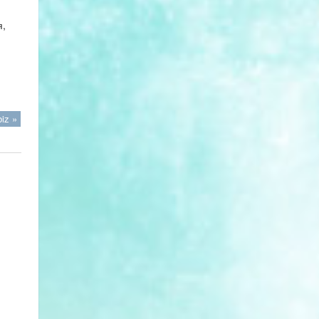
я,
iz »