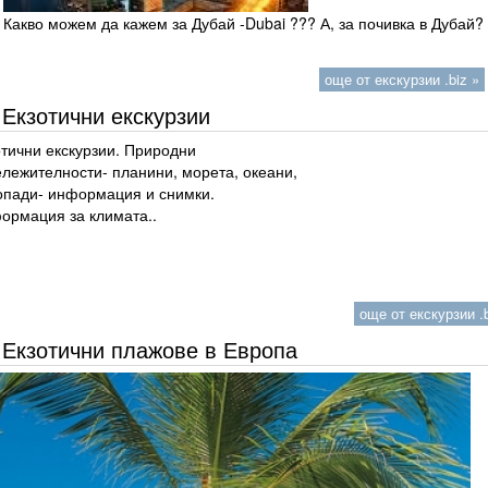
Какво можем да кажем за Дубай -Dubai ??? А, за почивка в Дубай?
още от екскурзии .biz »
Екзотични екскурзии
отични екскурзии. Природни
ележителности- планини, морета, океани,
опади- информация и снимки.
ормация за климата..
още от екскурзии .b
Екзотични плажове в Европа