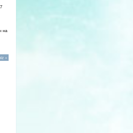
 7
н на
iz »