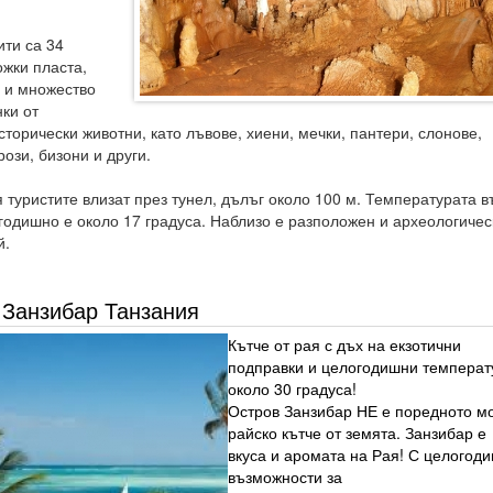
ити са 34
ожки пласта,
о и множество
нки от
сторически животни, като лъвове, хиени, мечки, пантери, слонове,
ози, бизони и други.
я туристите влизат през тунел, дълъг около 100 м. Температурата в
годишно е около 17 градуса. Наблизо е разположен и археологичес
й.
Занзибар Танзания
Кътче от рая с дъх на екзотични
подправки и целогодишни температ
около 30 градуса!
Остров Занзибар НЕ е поредното м
райско кътче от земята. Занзибар е
вкуса и аромата на Рая! С целогод
възможности за