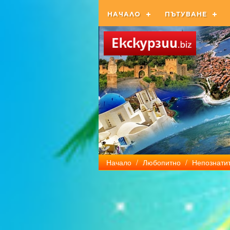
НАЧАЛО
ПЪТУВАНЕ
Начало
/
Любопитно
/
Непознатит