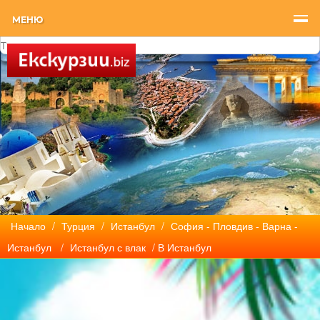
МЕНЮ
Начало
/
Турция
/
Истанбул
/
София - Пловдив - Варна -
Истанбул
/
Истанбул с влак
/ В Истанбул