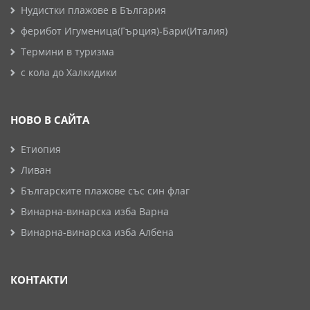
Нудистки плажове в България
ферибот Игуменица(Гърция)-Бари(Италия)
Термини в туризма
с кола до Халкидики
НОВО В САЙТА
Етиопия
Ливан
Българските плажове със син флаг
Винарна-винарска изба Варна
Винарна-винарска изба Албена
КОНТАКТИ