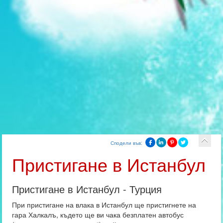
Сподели във:
Пристигане в Истанбул
Пристигане в Истанбул - Турция
При пристигане на влака в Истанбул ще пристигнете на
гара Халкалъ, където ще ви чака безплатен автобус