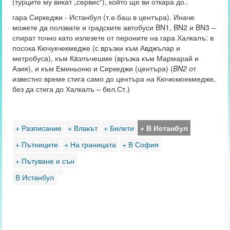
(турците му викат „сервис“), който ще ви откара до..
гара Сиркеджи - Истанбул (т.е.баш в центъра). Иначе
можете да ползвате и градските автобуси BN1, BN2 и BN3 –
спират точно като излезете от пероните на гара Халкалъ: в
посока Кючукчекмедже (с връзки към Авджълар и
метробуса), към Кaзлъчешме (връзка към Мармарай и
Азия), и към Еминьоню и Сиркеджи (центъра) (
BN2 о
т
известно време стига само до центъра на Кючюкюекмедже,
без да стига до Халкалъ – бел.Ст.)
+ Разписание
+ Влакът
+ Билети
+ В Истанбул
+ Пътниците
+ На границата
+ В София
+ Пътуване и сън
В Истанбул