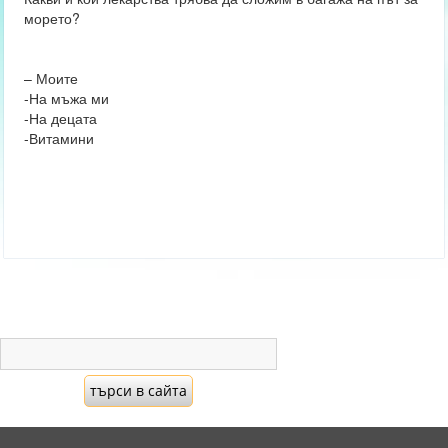
морето?
– Моите
-На мъжа ми
-На децата
-Витамини