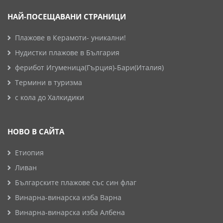
НАЙ-ПОСЕЩАВАНИ СТРАНИЦИ
Плажове в Керамоти- уникални!
Нудистки плажове в България
ферибот Игуменица(Гърция)-Бари(Италия)
Термини в туризма
с кола до Халкидики
НОВО В САЙТА
Етиопия
Ливан
Българските плажове със син флаг
Винарна-винарска изба Варна
Винарна-винарска изба Албена