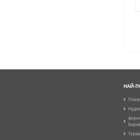
НАЙ-П
Плажо
Нуди
фери
Бари
Терм