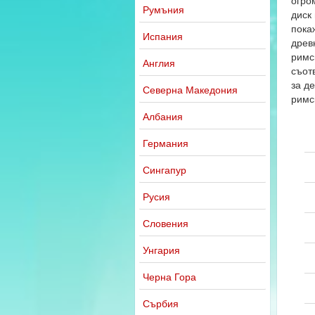
огро
Румъния
диск
пока
Испания
древ
римс
Англия
съотв
за д
Северна Македония
римс
Албания
Германия
Сингапур
Русия
Словения
Унгария
Черна Гора
Сърбия