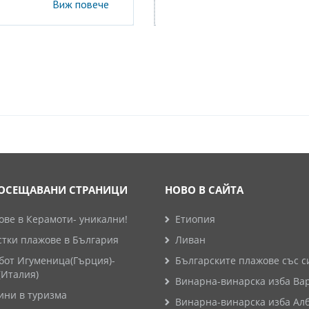
Виж повече
ОСЕЩАВАНИ СТРАНИЦИ
НОВО В САЙТА
ве в Керамоти- уникални!
Етиопия
стки плажове в България
Ливан
бот Игуменица(Гърция)-
Българските плажове със с
(Италия)
Винарна-винарска изба Ва
ини в туризма
Винарна-винарска изба Ал