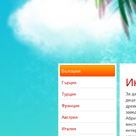
България
И
Гърция
За д
Турция
деца
Франция
древ
завед
Австрия
Абри
мест
Италия
инте