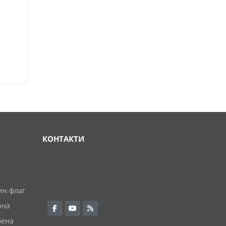
КОНТАКТИ
ин флаг
рна
бена