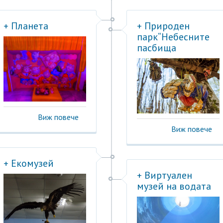
+ Планета
+ Природен
парк“Небесните
пасбища
Виж повече
Виж повече
+ Екомузей
+ Виртуален
музей на водата