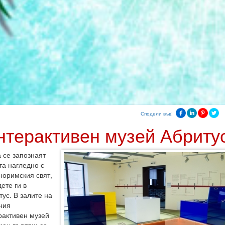
Сподели във:
нтерактивен музей Абриту
а се запознаят
та нагледно с
норимския свят,
ете ги в
тус. В залите на
ния
рактивен музей