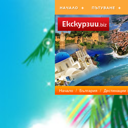
НАЧАЛО
ПЪТУВАНЕ
Начало
/
България
/
Дестинации 