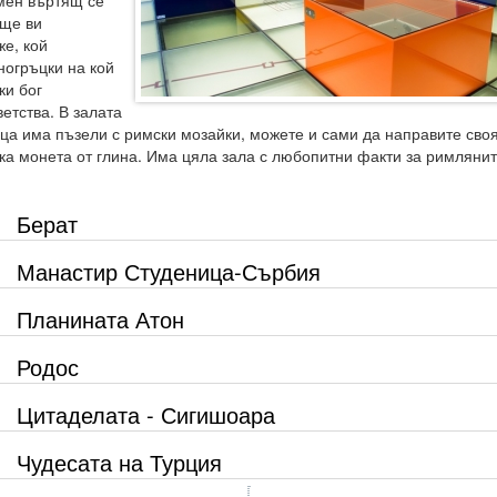
мен въртящ се
 ще ви
же, кой
ногръцки на кой
ки бог
етства. В залата
еца има пъзели с римски мозайки, можете и сами да направите сво
ка монета от глина. Има цяла зала с любопитни факти за римлянит
Берат
Манастир Студеница-Сърбия
Планината Атон
Родос
Цитаделата - Сигишоара
Чудесата на Турция