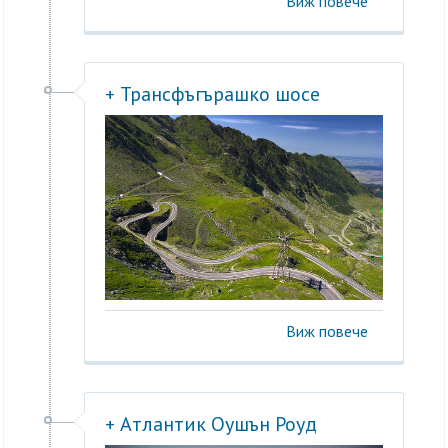
Виж повече
+ Трансфъгърашко шосе
Виж повече
+ Атлантик Оушън Роуд