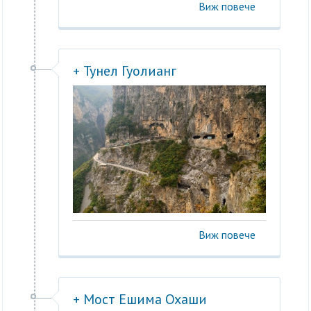
Виж повече
+ Тунел Гуолианг
Виж повече
+ Мост Ешима Охаши