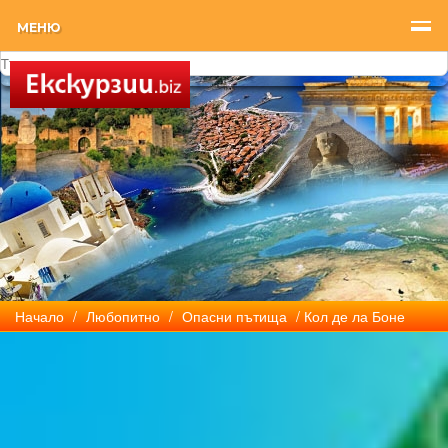
МЕНЮ
Начало
/
Любопитно
/
Опасни пътища
/ Кол де ла Боне