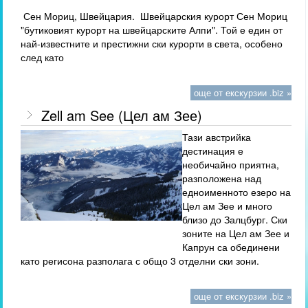
Сен Мориц, Швейцария. Швейцарския курорт Сен Мориц
"бутиковият курорт на швейцарските Алпи". Той е един от
най-известните и престижни ски курорти в света, особено
след като
още от екскурзии .biz »
Zell am See (Цел ам Зее)
Тази австрийка
дестинация е
необичайно приятна,
разположена над
едноименното езеро на
Цел ам Зее и много
близо до Залцбург. Ски
зоните на Цел ам Зее и
Капрун са обединени
като регисона разполага с общо 3 отделни ски зони.
още от екскурзии .biz »