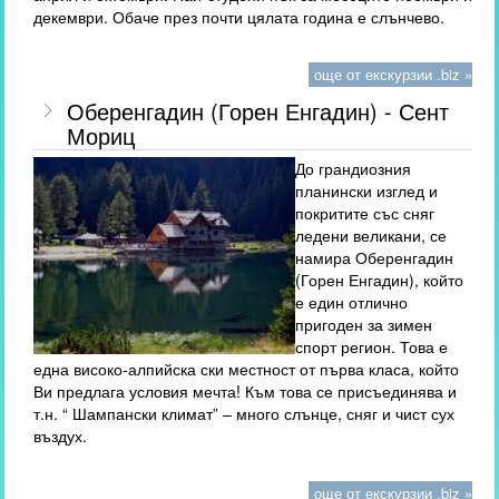
декември. Обаче през почти цялата година е слънчево.
още от екскурзии .biz »
Оберенгадин (Горен Енгадин) - Сент
Мориц
До грандиозния
планински изглед и
покритите със сняг
ледени великани, се
намира Оберенгадин
(Горен Енгадин), който
е един отлично
пригоден за зимен
спорт регион. Това е
една високо-алпийска ски местност от първа класа, който
Ви предлага условия мечта! Към това се присъединява и
т.н. “ Шампански климат” – много слънце, сняг и чист сух
въздух.
още от екскурзии .biz »