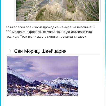
Този опасен планински проход се намира на височина 2
000 метра във френските Алпи, точно до италианската
граница. Този път има стръмни и неочаквани завои.
Сен Мориц, Швейцария