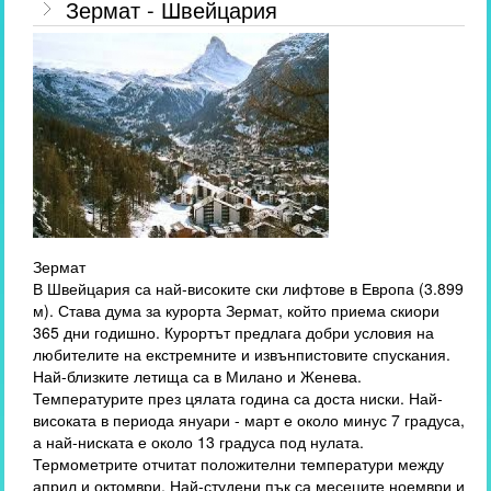
Зермат - Швейцария
Зермат
В Швейцария са най-високите ски лифтове в Европа (3.899
м). Става дума за курорта Зермат, който приема скиори
365 дни годишно. Курортът предлага добри условия на
любителите на екстремните и извънпистовите спускания.
Най-близките летища са в Милано и Женева.
Температурите през цялата година са доста ниски. Най-
високата в периода януари - март е около минус 7 градуса,
а най-ниската е около 13 градуса под нулата.
Термометрите отчитат положителни температури между
април и октомври. Най-студени пък са месеците ноември и