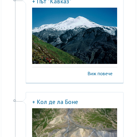
+ Път "Кавказ"
Виж повече
+ Кол де ла Боне