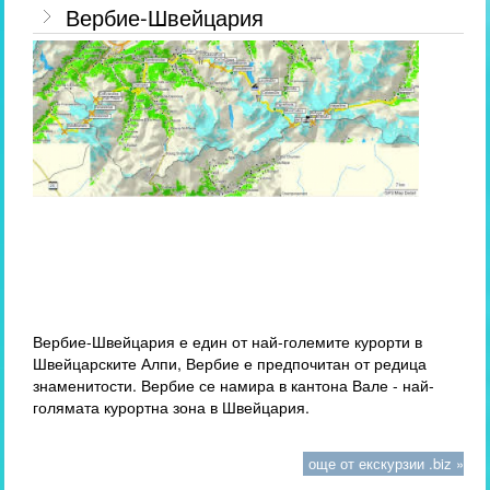
Вербие-Швейцария
Вербие-Швейцария е един от най-големите курорти в
Швейцарските Алпи, Вербие е предпочитан от редица
знаменитости. Вербие се намира в кантона Вале - най-
голямата курортна зона в Швейцария.
още от екскурзии .biz »