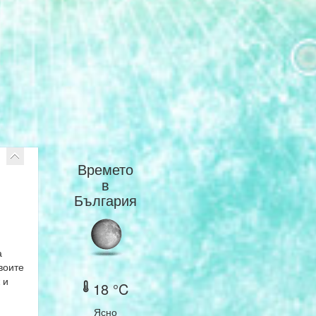
Времето
в
България
а
воите
 и
18 °C
Ясно