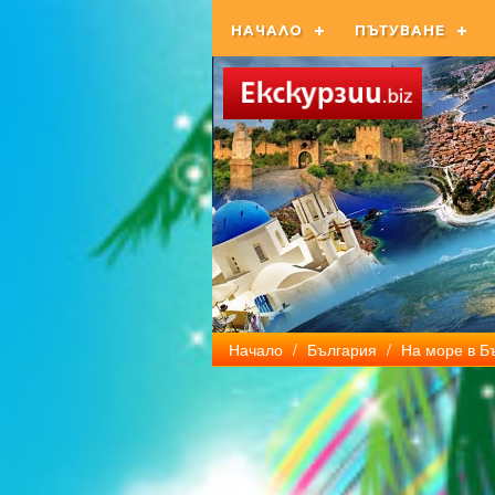
НАЧАЛО
ПЪТУВАНЕ
Начало
/
България
/
На море в Б