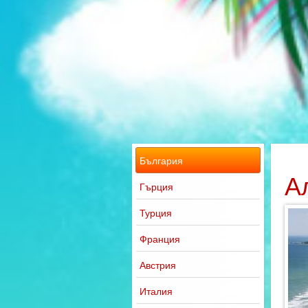
България
А
Гърция
Турция
Франция
Австрия
Италия