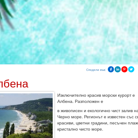
Сподели във:
лбена
Изключително красив морски курорт е
Албена. Разположен е
в живописен и екологично чист залив н
Черно море. Регионът е известен със с
красиви, цветни градини, песъчен плаж
кристално чисто море.