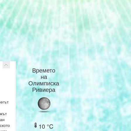
Времето
на
Олимписка
Ривиера
регът
ажът
ран
10 °C
ското