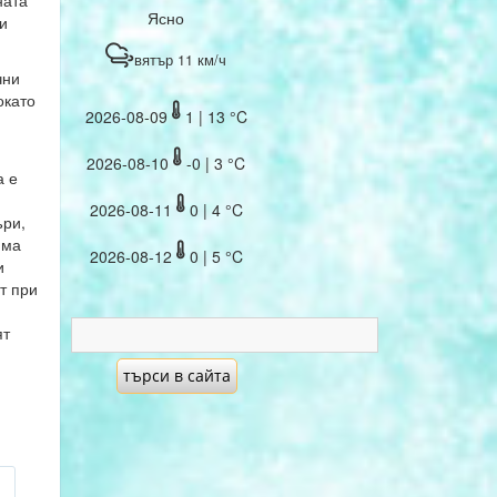
ната
Ясно
и
вятър 11 км/ч
чни
окато
2026-08-09
1 | 13 °C
2026-08-10
-0 | 3 °C
а е
2026-08-11
0 | 4 °C
ъри,
има
2026-08-12
0 | 5 °C
и
т при
ят