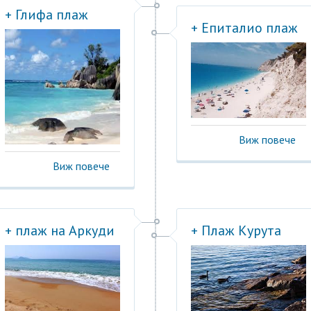
+ Глифа плаж
+ Епиталио плаж
Виж повече
Виж повече
+ плаж на Аркуди
+ Плаж Курута