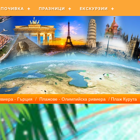
ПОЧИВКА
ПРАЗНИЦИ
ЕКСКУРЗИИ
виера - Гърция
/
Плажове - Олимпийска ривиера
/ Плаж Курута