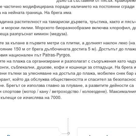
дъно са съставени от пясък. Крайбреж
 е частично модифицирана поради наличието на постоянни сгради 
а на нейната граница. На брега има
адична растителност на тамариски дървета, тръстика, както и пясъ
 и морски лилии. Морското биоразнообразие включва хлорофил, д
реща разпръснат кимион (медуза).
те за къпане в първите метри са плитки, а долният наклон леко (на
тояние 150 м от брега дълбочината достига 5 м). Достъпът до плаж
овия национален път Patras-Pyrgos.
ите на плажа са организирани и разполагат с съоръжения като чад
онги, съблекални, душове, кофи и кошници за отпадъци. На брега 
ени пътеки за улесняване на достъпа до плажа, мобилен снек бар 
орант, който да обслужва обществеността и спасител за безопаснос
не. Брегът се използва главно за плуване, а развитите дейности са
и спортове (мотор / кану / ветроходство / колоездене). Максимални
 къпещи се изчислява на 7000.