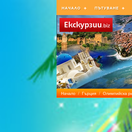
НАЧАЛО
ПЪТУВАНЕ
Начало
/
Гърция
/
Олимпийска ри