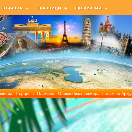
ПОЧИВКА
ПРАЗНИЦИ
ЕКСКУРЗИИ
виера - Гърция
/
Плажове - Олимпийска ривиера
/ плаж на Арку