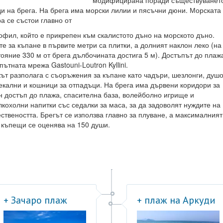
модифицирана поради съществуванет
ди на брега. На брега има морски лилии и пясъчни дюни. Морската
а се състои главно от
офил, който е прикрепен към скалистото дъно на морското дъно.
те за къпане в първите метри са плитки, а долният наклон леко (на
тояние 330 м от брега дълбочината достига 5 м). Достъпът до плаж
пътната мрежа Gastouni-Loutron Kyllini.
ът разполага с съоръжения за къпане като чадъри, шезлонги, душо
екални и кошници за отпадъци. На брега има дървени коридори за
н достъп до плажа, спасителна база, волейболно игрище и
лкохолни напитки със седалки за маса, за да задоволят нуждите на
ствеността. Брегът се използва главно за плуване, а максималният
 къпещи се оценява на 150 души.
+ Зачаро плаж
+ плаж на Аркуди