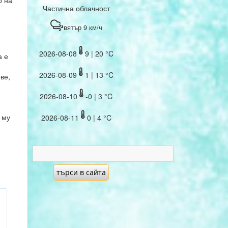
о на
Частична облачност
вятър 9 км/ч
2026-08-08
9 | 20 °C
а е
2026-08-09
1 | 13 °C
ве,
2026-08-10
-0 | 3 °C
 му
2026-08-11
0 | 4 °C