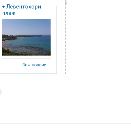
+ Левентохори
плаж
Виж повече