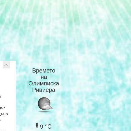
Времето
на
Олимписка
Ривиера
т
лъг
дъно
.
9 °C