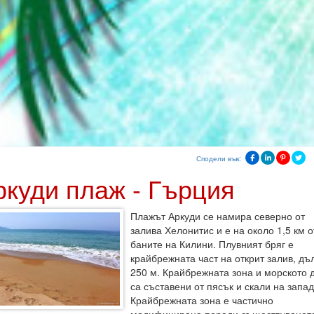
Сподели във:
ркуди плаж - Гърция
Плажът Аркуди се намира северно от
залива Хелонитис и е на около 1,5 км о
баните на Килини. Плувният бряг е
крайбрежната част на открит залив, дъ
250 м. Крайбрежната зона и морското 
са съставени от пясък и скали на запад
Крайбрежната зона е частично