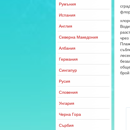
Румъния
сгра
флор
Испания
хлор
Англия
Води
разс
Северна Македония
чрез 
Плаж
Албания
събл
лесе
Германия
беза
обще
Сингапур
брой
Русия
Словения
Унгария
Черна Гора
Сърбия