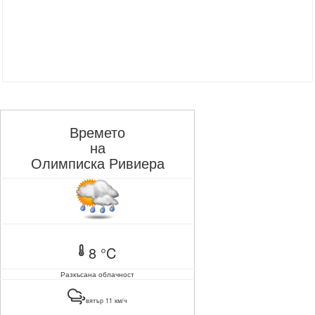
Времето
на
Олимписка Ривиера
8 °C
Разкъсана облачност
вятър 11 км/ч