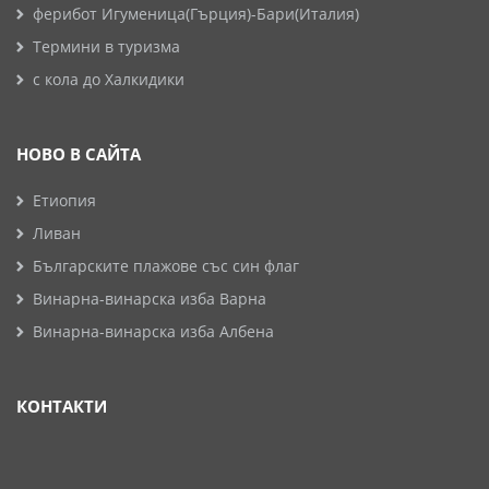
ферибот Игуменица(Гърция)-Бари(Италия)
Термини в туризма
с кола до Халкидики
НОВО В САЙТА
Етиопия
Ливан
Българските плажове със син флаг
Винарна-винарска изба Варна
Винарна-винарска изба Албена
КОНТАКТИ