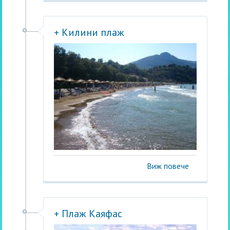
+ Килини плаж
Виж повече
+ Плаж Каяфас