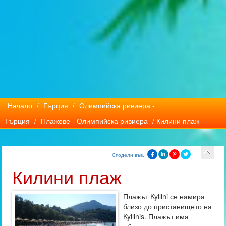
Начало
/
Гърция
/
Олимпийска ривиера -
Гърция
/
Плажове - Олимпийска ривиера
/ Килини плаж
Сподели във:
Килини плаж
Плажът Kyllini се намира
близо до пристанището на
Kyllinis. Плажът има