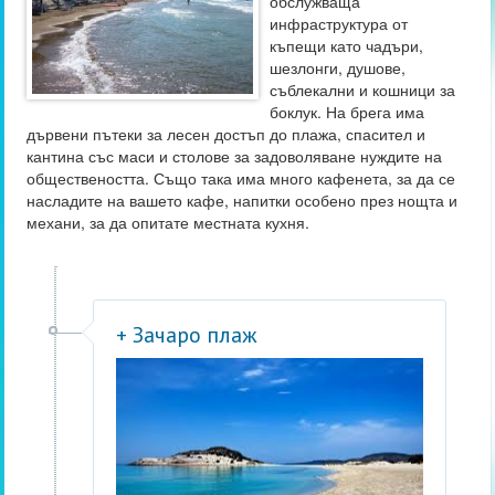
обслужваща
инфраструктура от
къпещи като чадъри,
шезлонги, душове,
съблекални и кошници за
боклук. На брега има
дървени пътеки за лесен достъп до плажа, спасител и
кантина със маси и столове за задоволяване нуждите на
обществеността. Също така има много кафенета, за да се
насладите на вашето кафе, напитки особено през нощта и
механи, за да опитате местната кухня.
+ Зачаро плаж