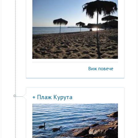
Виж повече
+ Плаж Курута