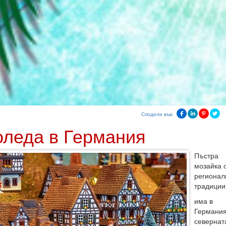
Сподели във:
оледа в Германия
Пъстра
мозайка 
регионал
традиции
има в
Германия
севернат