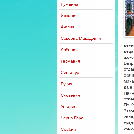
Румъния
Испания
Англия
Северна Македония
деке
Албания
деца
шоко
Германия
Възр
отда
Сингапур
окач
мина
Русия
да е
Най-
Словения
отбе
По К
Унгария
Зато
хиля
Черна Гора
трад
конк
Сърбия