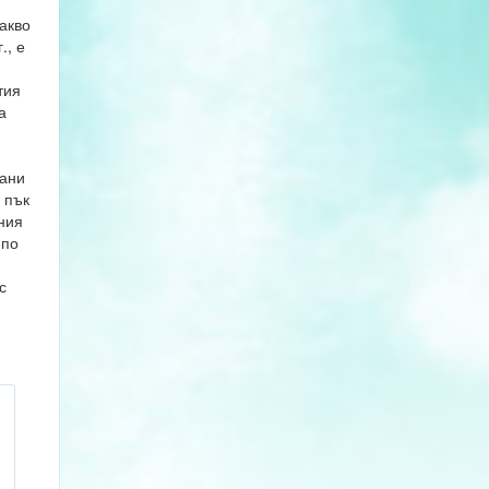
акво
., е
тия
а
рани
а пък
ния
 по
с