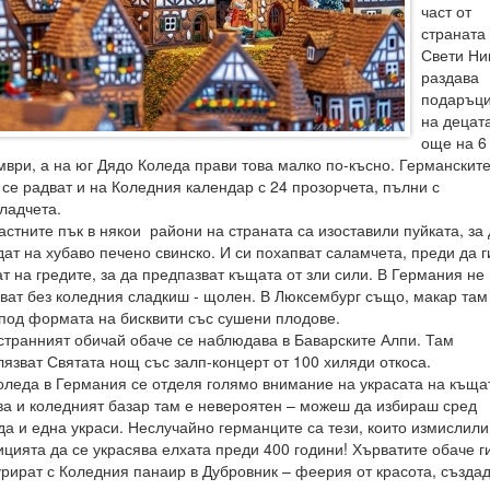
част от
страната
Свети Ни
раздава
подаръци
на децат
още на 6
мври, а на юг Дядо Коледа прави това малко по-късно. Германскит
 се радват и на Коледния календар с 24 прозорчета, пълни с
ладчета.
астните пък в някои райони на страната са изоставили пуйката, за 
дат на хубаво печено свинско. И си похапват саламчета, преди да г
ат на гредите, за да предпазват къщата от зли сили. В Германия не
ват без коледния сладкиш - щолен. В Люксембург също, макар там
 под формата на бисквити със сушени плодове.
странният обичай обаче се наблюдава в Баварските Алпи. Там
лязват Святата нощ със залп-концерт от 100 хиляди откоса.
оледа в Германия се отделя голямо внимание на украсата на къща
ва и коледният базар там е невероятен – можеш да избираш сред
да и една украси. Неслучайно германците са тези, които измислили
ицията да се украсява елхата преди 400 години! Хърватите обаче г
урират с Коледния панаир в Дубровник – феерия от красота, създа