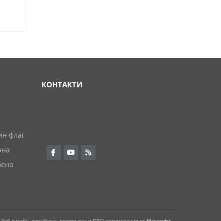
КОНТАКТИ
ин флаг
рна
бена
Уеб дизайн, изработка, поддръжка и
SEO
оптимизация от
Максофт