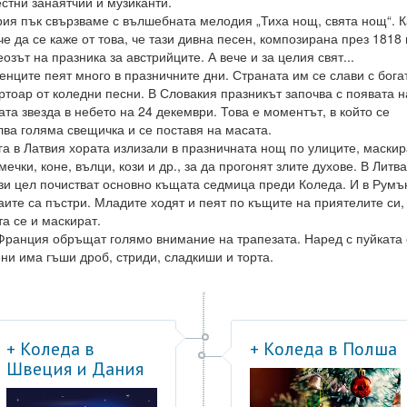
естни занаятчии и музиканти.
рия пък свързваме с вълшебната мелодия „Тиха нощ, свята нощ“. К
е да се каже от това, че тази дивна песен, композирана през 1818 г
озът на празника за австрийците. А вече и за целия свят...
енците пеят много в празничните дни. Страната им се слави с бога
ртоар от коледни песни. В Словакия празникът започва с появата н
ата звезда в небето на 24 декември. Това е моментът, в който се
лва голяма свещичка и се поставя на масата.
га в Латвия хората излизали в празничната нощ по улиците, маски
мечки, коне, вълци, кози и др., за да прогонят злите духове. В Литв
ази цел почистват основно къщата седмица преди Коледа. И в Румъ
аите са пъстри. Младите ходят и пеят по къщите на приятелите си,
та се и маскират.
Франция обръщат голямо внимание на трапезата. Наред с пуйката 
ени има гъши дроб, стриди, сладкиши и торта.
+ Коледа в
+ Коледа в Полша
Швеция и Дания