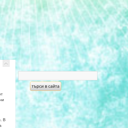
от
ни
. В
а