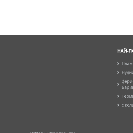
НАЙ-П
Плажо
Нуди
фери
Бари
Терм
с кол
MAKSOFT, Sofia © 2009 - 2026