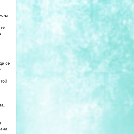
кола
те
а
е
да се
и
 той
та.
и
дена