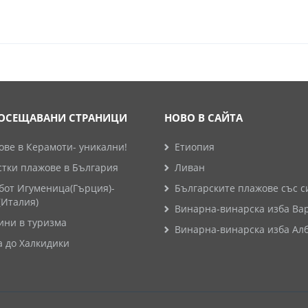
ОСЕЩАВАНИ СТРАНИЦИ
НОВО В САЙТА
ве в Керамоти- уникални!
Етиопия
стки плажове в България
Ливан
бот Игуменица(Гърция)-
Българските плажове със с
(Италия)
Винарна-винарска изба Ва
ини в туризма
Винарна-винарска изба Ал
а до Халкидики