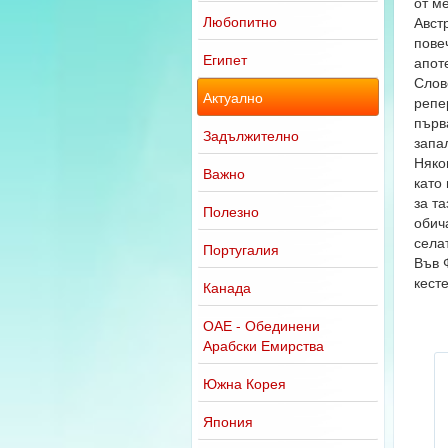
от м
Любопитно
Авст
повеч
Египет
апоте
Слов
Актуално
репе
първ
Задължително
запа
Няко
Важно
като 
за т
Полезно
обич
села
Португалия
Във 
кест
Канада
ОАЕ - Обединени
Арабски Емирства
Южна Корея
Япония