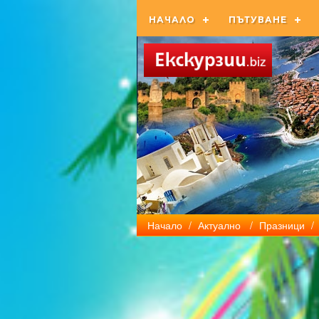
НАЧАЛО
ПЪТУВАНЕ
Начало
/
Актуално
/
Празници
/