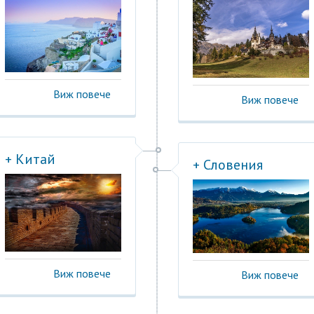
Виж повече
Виж повече
+ Китай
+ Словения
Виж повече
Виж повече