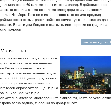
дължина около 60 километра от изток на запад. В действителност
танската столица заема по-голяма площ дори от американския
аполис Ню Йорк. Това не е изненадващо като се има предвид
райния поток от емигранти, който се стичат тук от цял свят за да тъ
ета си. В наши дни Лондон е станал олицетворение на град и на
ския колорит.
още от екскурзии .b
Манчестър
тият по големина град в Европа се
ира отново на гъсто населеният
ров Великобритания. Това е
честър, който понастоящем е дом
коло 6, 000, 000 души. Градът има
го силно развита икономика и е
тегателен образователен център на
товно ниво. Манчестър е
влекателно място за многобройните емигранти, които се установяв
строва всяка година, търсейки по-добър живот.