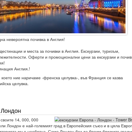
дна невероятна почивка в Англия!
дестинации и места за почивки в Англия. Екскурзии, туризъм,
лежителности. Оферти и промоционални цени за екскурзии и почив
ия!
инация Англия.!
, което ние наричаме -френска целувка-, във Франция се казва
лийска целувка.
Лондон
своите 14, 000, 000
ели Лондон е най-големият град в Европейския съюз и в цяла Евро
иторията му е необятна. Само Лондон без да броим близките градч