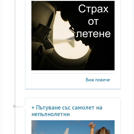
Виж повече
+ Пътуване със самолет на
непълнолетни