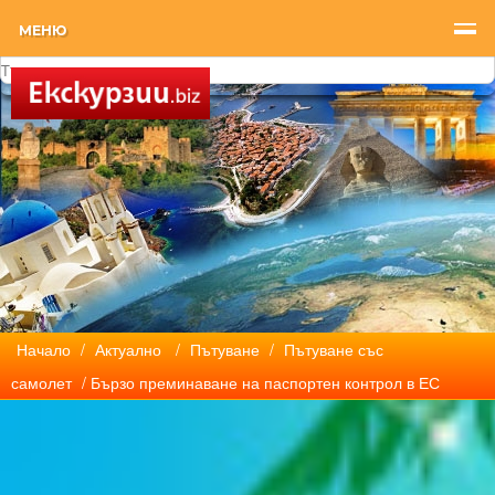
МЕНЮ
Начало
/
Актуално
/
Пътуване
/
Пътуване със
самолет
/ Бързо преминаване на паспортен контрол в ЕС