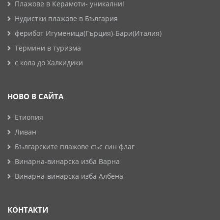
Плажове в Керамоти- уникални!
Нудистки плажове в България
ферибот Игуменица(Гърция)-Бари(Италия)
Термини в туризма
с кола до Халкидики
НОВО В САЙТА
Етиопия
Ливан
Българските плажове със син флаг
Винарна-винарска изба Варна
Винарна-винарска изба Албена
КОНТАКТИ