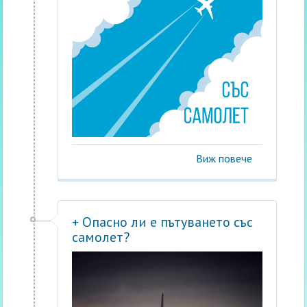
Виж повече
+ Опасно ли е пътуването със
самолет?