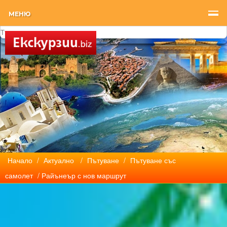
МЕНЮ
Начало
/
Актуално
/
Пътуване
/
Пътуване със
самолет
/ Райънеър с нов маршрут