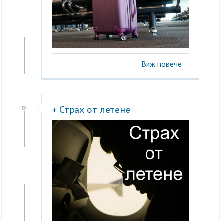
Виж повече
+ Страх от летене