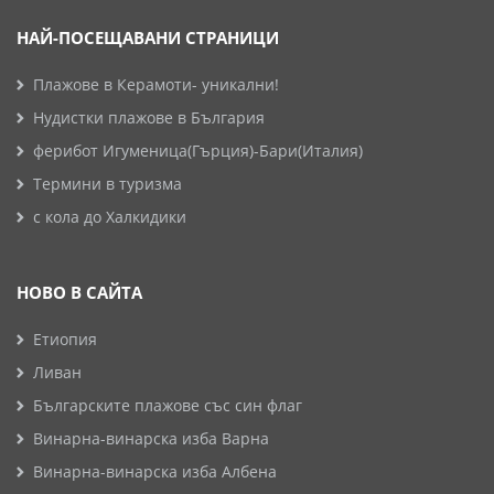
НАЙ-ПОСЕЩАВАНИ СТРАНИЦИ
Плажове в Керамоти- уникални!
Нудистки плажове в България
ферибот Игуменица(Гърция)-Бари(Италия)
Термини в туризма
с кола до Халкидики
НОВО В САЙТА
Етиопия
Ливан
Българските плажове със син флаг
Винарна-винарска изба Варна
Винарна-винарска изба Албена