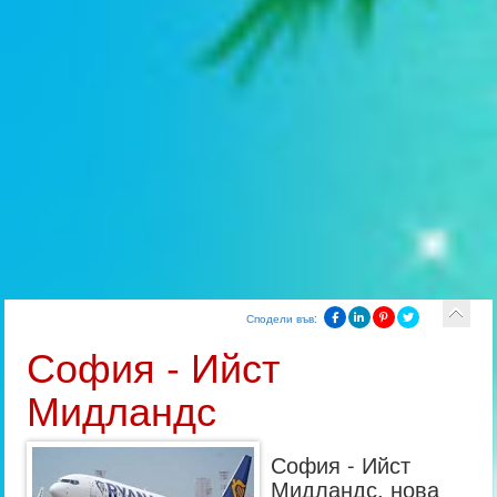
Сподели във:
София - Ийст
Мидландс
София - Ийст
Мидландс, нова