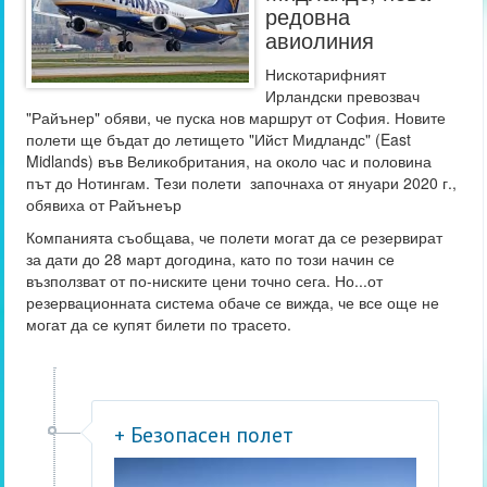
редовна
авиолиния
Нискотарифният
Ирландски превозвач
"Райънер" обяви, че пуска нов маршрут от София. Новите
полети ще бъдат до летището "Ийст Мидландс" (East
Midlands) във Великобритания, на около час и половина
път до Нотингам. Тези полети започнаха от януари 2020 г.,
обявиха от Райънеър
Компанията съобщава, че полети могат да се резервират
за дати до 28 март догодина, като по този начин се
възползват от по-ниските цени точно сега. Но...от
резервационната система обаче се вижда, че все още не
могат да се купят билети по трасето.
+ Безопасен полет